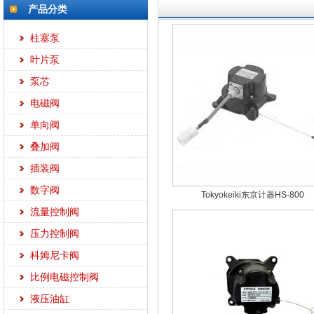
产品分类
柱塞泵
叶片泵
泵芯
电磁阀
单向阀
叠加阀
插装阀
数字阀
Tokyokeiki东京计器HS-800
流量控制阀
压力控制阀
科姆尼卡阀
比例电磁控制阀
液压油缸