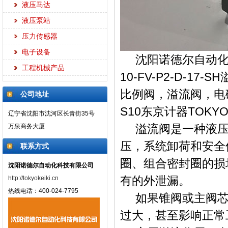
液压马达
液压泵站
压力传感器
电子设备
沈阳诺德尔自动化科
工程机械产品
10-FV-P2-D-1
比例阀，溢流阀，电磁阀，
公司地址
S10东京计器TOKY
辽宁省沈阳市沈河区长青街35号
溢流阀是一种液压
万泉商务大厦
压，系统卸荷和安全
联系方式
圈、组合密封圈的损
沈阳诺德尔自动化科技有限公司
有的外泄漏。
http://tokyokeiki.cn
热线电话：400-024-7795
如果锥阀或主阀芯
过大，甚至影响正常