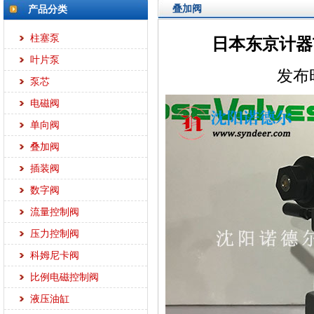
叠加阀
产品分类
柱塞泵
日本东京计器TC
叶片泵
发布时
泵芯
电磁阀
单向阀
叠加阀
插装阀
数字阀
流量控制阀
压力控制阀
科姆尼卡阀
比例电磁控制阀
液压油缸