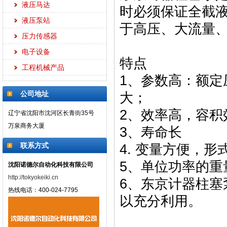
液压马达
时必须保证全截
液压泵站
于高压、大流量
压力传感器
电子设备
特点
工程机械产品
1、参数高：额
公司地址
大；
2、效率高，容积
辽宁省沈阳市沈河区长青街35号
万泉商务大厦
3、寿命长
联系方式
4. 变量方便，形
5、单位功率的重
沈阳诺德尔自动化科技有限公司
http://tokyokeiki.cn
6、东京计器柱
热线电话：400-024-7795
以充分利用。